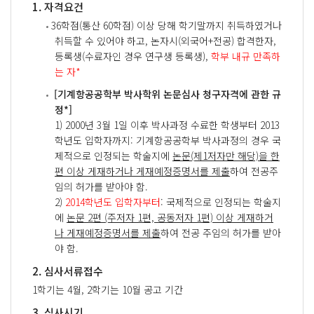
1. 자격요건
36학점(통산 60학점) 이상 당해 학기말까지 취득하였거나
취득할 수 있어야 하고, 논자시(외국어+전공) 합격한자,
등록생(수료자인 경우 연구생 등록생),
학부 내규 만족하
는 자*
[기계항공공학부 박사학위 논문심사 청구자격에 관한 규
정*]
1) 2000년 3월 1일 이후 박사과정 수료한 학생부터 2013
학년도 입학자까지: 기계항공공학부 박사과정의 경우 국
제적으로 인정되는 학술지에
논문(제1저자만 해당)을 한
편 이상 게재하거나 게재예정증명서를 제출
하여 전공주
임의 허가를 받아야 함.
2)
2014학년도 입학자부터
: 국제적으로 인정되는 학술지
에
논문 2편 (주저자 1편, 공동저자 1편) 이상 게재하거
나 게재예정증명서를 제출
하여 전공 주임의 허가를 받아
야 함.
2. 심사서류접수
1학기는 4월, 2학기는 10월 공고 기간
3. 심사시기